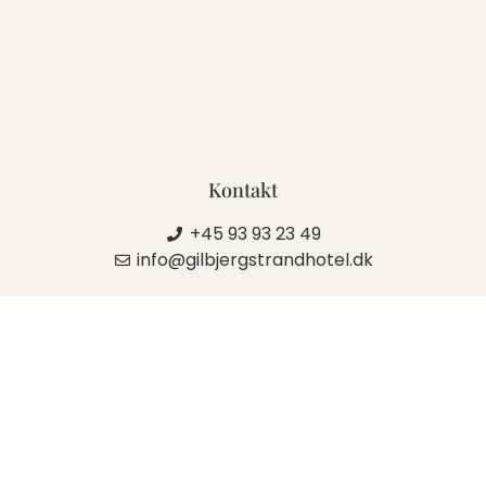
Kontakt
+45 93 93 23 49
info@gilbjergstrandhotel.dk
Krogskilde 6
3250 Gilleleje
Privatlivspolitik
Cookiepolitik