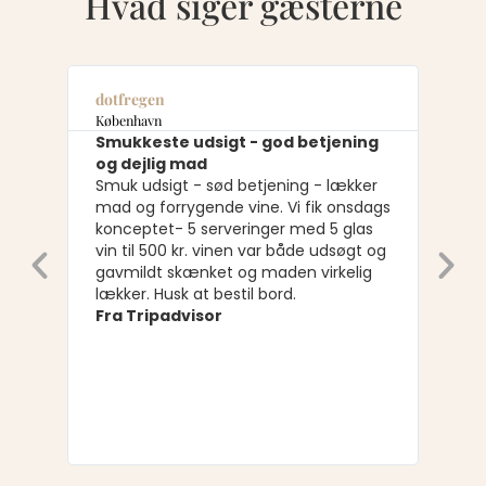
Hvad siger gæsterne
n
123StevenG
n
Fantastisk restaurant
te udsigt - god betjening
fantastisk beliggenhe
ig mad
Fantastisk sted med fant
igt - sød betjening - lækker
havudsigt til en perfekt 
orrygende vine. Vi fik onsdags
Først fik vi drinks udenf
t- 5 serveringer med 5 glas
fantastiske udsigt. Dereft
00 kr. vinen var både udsøgt og
indenfor til en rigtig dej
 skænket og maden virkelig
stilfulde spisestue. Made
usk at bestil bord.
fremragende, betjening
padvisor
venlig, og alt dette til e
pris.
Det er tydeligt, at ejerne
man skal nyde sit besøg.
gjorde vi helt sikkert.
Fra Tripadvisor