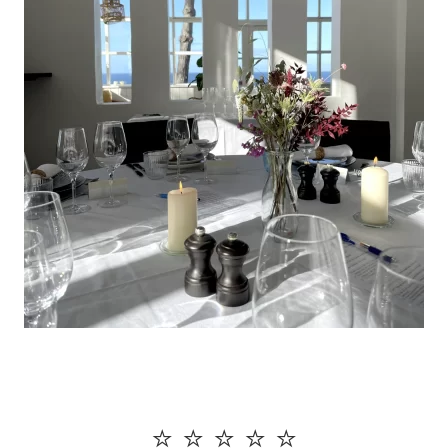
⭐️ ⭐️ ⭐️ ⭐️ ⭐️