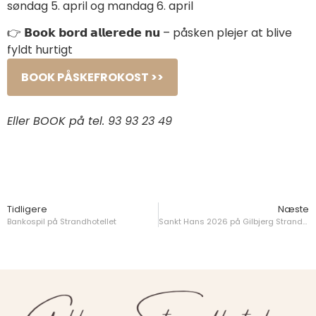
søndag 5. april og mandag 6. april
👉 𝗕𝗼𝗼𝗸 𝗯𝗼𝗿𝗱 𝗮𝗹𝗹𝗲𝗿𝗲𝗱𝗲 𝗻𝘂 – påsken plejer at blive
fyldt hurtigt
BOOK PÅSKEFROKOST >>
Eller BOOK på tel.
93 93 23 49
Tidligere
Næste
Bankospil på Strandhotellet
Sankt Hans 2026 på Gilbjerg Strandhotel