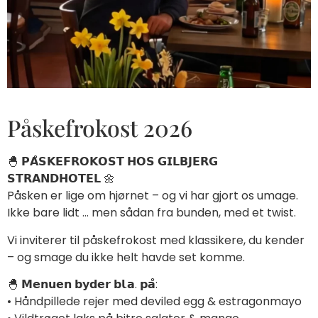
Påskefrokost 2026
🐣 𝗣𝗔̊𝗦𝗞𝗘𝗙𝗥𝗢𝗞𝗢𝗦𝗧 𝗛𝗢𝗦 𝗚𝗜𝗟𝗕𝗝𝗘𝗥𝗚
𝗦𝗧𝗥𝗔𝗡𝗗𝗛𝗢𝗧𝗘𝗟 🌼
Påsken er lige om hjørnet – og vi har gjort os umage.
Ikke bare lidt … men sådan fra bunden, med et twist.
Vi inviterer til påskefrokost med klassikere, du kender
– og smage du ikke helt havde set komme.
🐣 𝗠𝗲𝗻𝘂𝗲𝗻 𝗯𝘆𝗱𝗲𝗿 𝗯𝗹.𝗮. 𝗽𝗮̊:
• Håndpillede rejer med deviled egg & estragonmayo