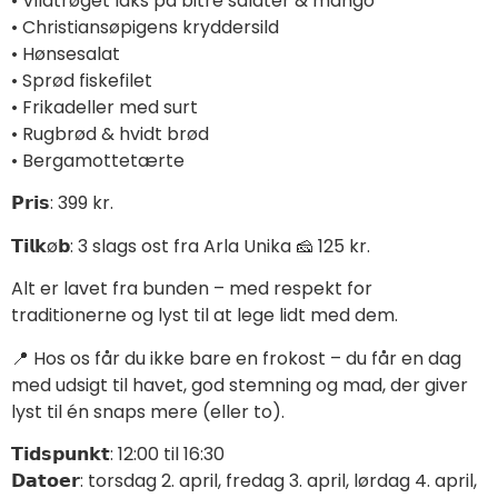
• Vildtrøget laks på bitre salater & mango
• Christiansøpigens kryddersild
• Hønsesalat
• Sprød fiskefilet
• Frikadeller med surt
• Rugbrød & hvidt brød
• Bergamottetærte
𝗣𝗿𝗶𝘀: 399 kr.
𝗧𝗶𝗹𝗸ø𝗯: 3 slags ost fra Arla Unika 🧀 125 kr.
Alt er lavet fra bunden – med respekt for
traditionerne og lyst til at lege lidt med dem.
📍 Hos os får du ikke bare en frokost – du får en dag
med udsigt til havet, god stemning og mad, der giver
lyst til én snaps mere (eller to).
𝗧𝗶𝗱𝘀𝗽𝘂𝗻𝗸𝘁: 12:00 til 16:30
𝗗𝗮𝘁𝗼𝗲𝗿: torsdag 2. april, fredag 3. april, lørdag 4. april,